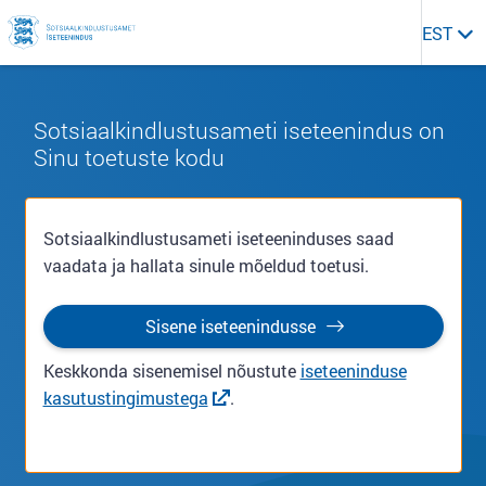
Suur rõõm, et tulid meie iseteenindusse! Meie iseteenindus tö
EST
Sotsiaalkindlustusameti iseteenindus on
Sinu toetuste kodu
Sotsiaalkindlustusameti iseteeninduses saad
vaadata ja hallata sinule mõeldud toetusi.
Sisene iseteenindusse
Keskkonda sisenemisel nõustute
iseteeninduse
kasutustingimustega
.